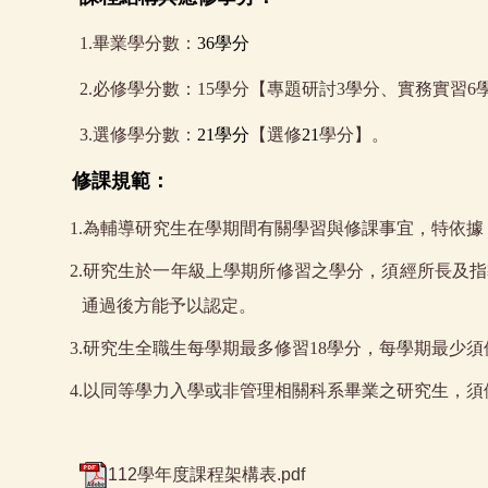
1.畢業學分數：
36學分
2.必修學分數：
15
學分【專題研討
3
學分、實務實習
6
3.選修學分數：
21學分
【選修
21
學分】。
修課規範：
1.
為輔導研究生在學期間有關學習與修課事宜，特依據
2.
研究生於一年級上學期所修習之學分，須經所長及指
通過後方能予以認定。
3.
研究生全職生每學期最多修習
18
學分，每學期最少須
4.
以同等學力入學或非管理相關科系畢業之研究生，須
112學年度課程架構表.pdf