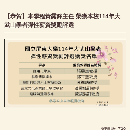
【恭賀】本學程黃露鋒主任 榮獲本校114年大
武山學者彈性薪資獎勵評選
瀏覽數:
799