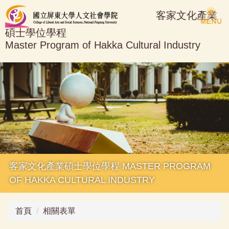
跳
客家文化產業
到
碩士學位學程
主
Master Program of Hakka Cultural Industry
要
內
容
區
客家文化產業碩士學位學程 MASTER PROGRAM
OF HAKKA CULTURAL INDUSTRY
首頁
相關表單