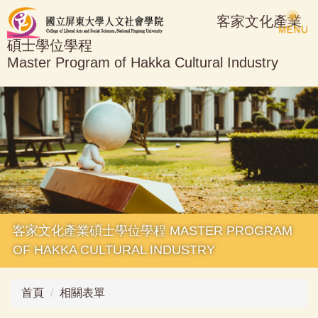
跳
客家文化產業
到
碩士學位學程
主
Master Program of Hakka Cultural Industry
要
內
容
區
客家文化產業碩士學位學程 MASTER PROGRAM
OF HAKKA CULTURAL INDUSTRY
首頁
相關表單